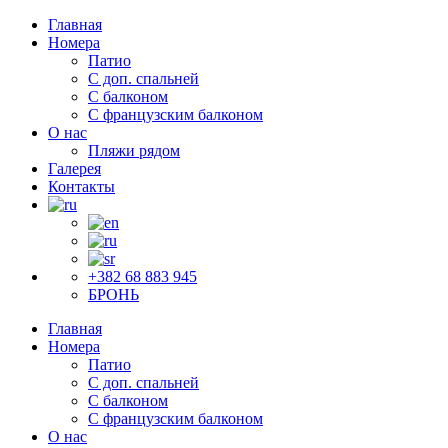
Главная
Номера
Патио
С доп. спальней
С балконом
С французским балконом
О нас
Пляжи рядом
Галерея
Контакты
+382 68 883 945
БРОНЬ
Главная
Номера
Патио
С доп. спальней
С балконом
С французским балконом
О нас